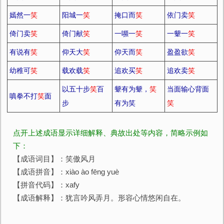
嫣然一
笑
阳城一
笑
掩口而
笑
依门卖
笑
倚门卖
笑
倚门献
笑
一嚬一
笑
一颦一
笑
有说有
笑
仰天大
笑
仰天而
笑
盈盈欲
笑
幼稚可
笑
载欢载
笑
追欢买
笑
追欢卖
笑
以五十步
笑
百
颦有为颦，
笑
当面输心背面
嗔拳不打
笑
面
步
有为笑
笑
点开上述成语显示详细解释、典故出处等内容，简略示例如
下：
【成语词目】：笑傲风月
【成语拼音】：xiào ào fēng yuè
【拼音代码】：xafy
【成语解释】：犹言吟风弄月。形容心情悠闲自在。