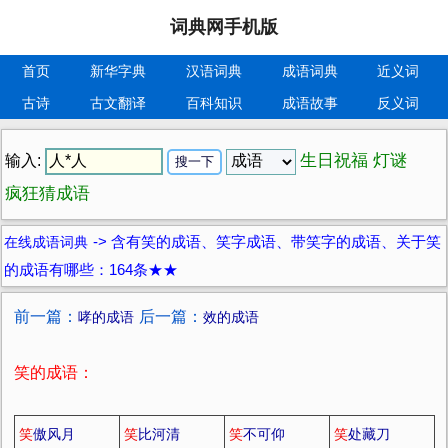
词典网手机版
首页
新华字典
汉语词典
成语词典
近义词
古诗
古文翻译
百科知识
成语故事
反义词
生日祝福
灯谜
输入:
疯狂猜成语
在线成语词典
->
含有笑的成语、笑字成语、带笑字的成语、关于笑
的成语有哪些：164条★★
前一篇：
后一篇：
哮的成语
效的成语
笑的成语：
笑
傲风月
笑
比河清
笑
不可仰
笑
处藏刀