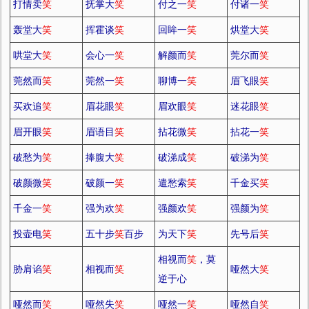
打情卖
笑
抚掌大
笑
付之一
笑
付诸一
笑
轰堂大
笑
挥霍谈
笑
回眸一
笑
烘堂大
笑
哄堂大
笑
会心一
笑
解颜而
笑
莞尔而
笑
莞然而
笑
莞然一
笑
聊博一
笑
眉飞眼
笑
买欢追
笑
眉花眼
笑
眉欢眼
笑
迷花眼
笑
眉开眼
笑
眉语目
笑
拈花微
笑
拈花一
笑
破愁为
笑
捧腹大
笑
破涕成
笑
破涕为
笑
破颜微
笑
破颜一
笑
遣愁索
笑
千金买
笑
千金一
笑
强为欢
笑
强颜欢
笑
强颜为
笑
投壶电
笑
五十步
笑
百步
为天下
笑
先号后
笑
相视而
笑
，莫
胁肩谄
笑
相视而
笑
哑然大
笑
逆于心
哑然而
笑
哑然失
笑
哑然一
笑
哑然自
笑