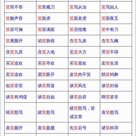
笑
而不答
笑
里藏刀
笑
骂从汝
笑
骂由人
笑
貌声音
笑
面虎
笑
面老虎
笑
面夜叉
笑
容可掬
笑
容满面
笑
语指麾
笑
中有刀
笑
逐颜开
谄
笑
胁肩
含
笑
九泉
含
笑
九幽
含
笑
九原
含
笑
入地
见
笑
大方
哭
笑
不得
买
笑
追欢
买
笑
寻欢
买
笑
迎欢
卖
笑
生涯
卖
笑
追欢
眉
笑
眼开
皮
笑
肉不笑
鹊
笑
鸠舞
似
笑
非笑
谈
笑
而道
谈
笑
风生
谈
笑
封侯
谈
笑
有鸿儒
谈
笑
自如
谈
笑
自若
啼
笑
皆非
嬉
笑
怒骂，皆
嘻
笑
怒骂
嬉
笑
怒骂
喜
笑
怒骂
成文章
喜
笑
颜开
喜
笑
盈腮
先
笑
后号
谑
笑
科诨