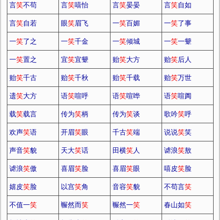
言
笑
不苟
言
笑
嘻怡
言
笑
晏晏
言
笑
自如
言
笑
自若
眼
笑
眉飞
一
笑
百媚
一
笑
了事
一
笑
了之
一
笑
千金
一
笑
倾城
一
笑
一颦
一
笑
置之
宜
笑
宜颦
贻
笑
大方
贻
笑
后人
贻
笑
千古
贻
笑
千秋
贻
笑
千载
贻
笑
万世
遗
笑
大方
语
笑
喧呼
语
笑
喧哗
语
笑
喧阗
载
笑
载言
传为
笑
柄
传为
笑
谈
歌吟
笑
呼
欢声
笑
语
开眉
笑
眼
千古
笑
端
说说
笑
笑
声音
笑
貌
天大
笑
话
田横
笑
人
谑浪
笑
敖
谑浪
笑
傲
喜眉
笑
脸
喜眉
笑
眼
嘻皮
笑
脸
嬉皮
笑
脸
以宫
笑
角
音容
笑
貌
不苟言
笑
不值一
笑
冁然而
笑
冁然一
笑
春山如
笑