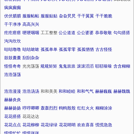
疯疯癫癫
伏伏腊腊
服服帖帖
服服贴贴
旮旮旯旯
干干翼翼
干干脆脆
干干净净
高高兴兴
疙疙瘩瘩
哽哽咽咽
工工整整
公公道道
公公婆婆
恭恭敬敬
勾勾搭搭
沟沟坎坎
咕咕噜噜
咕咕哝哝
孤孤单单
孤孤零零
孤孤恓恓
古古怪怪
鼓鼓囊囊
刮刮杂杂
怪怪奇奇
光光荡荡
规规矩矩
鬼鬼祟祟
滚滚滔滔
聒聒噪噪
含含糊糊
浩浩荡荡
浩浩漫漫
浩浩汤汤
和和美美
和和睦睦
和和气气
赫赫巍巍
赫赫魏魏
赫赫炎炎
赫赫扬扬
哼哼唧唧
轰轰烈烈
輷輷殷殷
红红火火
糊糊涂涂
花花搭搭
花花达达
花花点点
花花柳柳
花花绿绿
花花哨哨
欢欢喜喜
慌慌急急
慌慌忙忙
慌慌张张