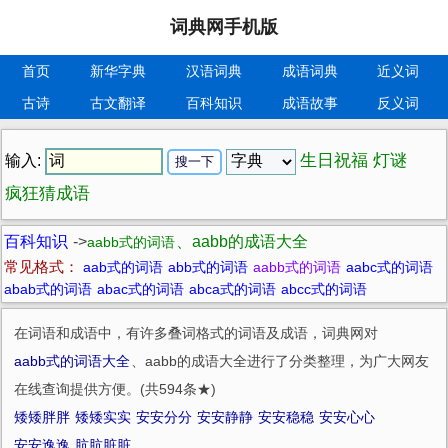
词典网手机版
首页
新华字典
汉语词典
成语词典
近义词
古诗
古文翻译
百科知识
成语故事
反义词
生日祝福
灯谜
输入:
疯狂猜成语
百科知识
->
、aabb的成语大全
aabb式的词语
常见格式：
aab式的词语
abb式的词语
aabb式的词语
aabc式的词语
abab式的词语
abac式的词语
abca式的词语
abcc式的词语
在词语和成语中，有许多叠词格式的词语及成语，词典网对
aabb式的词语大全
、aabb的成语大全进行了分类整理，为广大网友
在线查询提供方便。(共594条★)
矮矮胖胖
矮矮实实
安安分分
安安静静
安安稳稳
安安心心
安安逸逸
肮肮脏脏