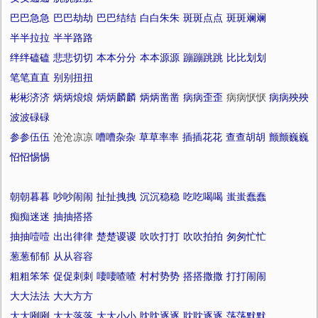
巴巴急急
巴巴劫劫
巴巴结结
白白朱朱
斑斑点点
斑斑斓斓
半半拉拉
半半路路
绊绊磕磕
悲悲切切
本本分分
本本源源
蹦蹦跳跳
比比划划
笔笔直直
别别扭扭
彬彬济济
炳炳烺烺
炳炳麟麟
炳炳凿凿
病病歪歪
病病恹恹
病病殃殃
波波碌碌
参参伍伍
沧沧凉凉
嘈嘈杂杂
草草率率
插插花花
查查胡胡
颤颤巍巍
怊怊惕惕
朝朝暮暮
吵吵闹闹
扯扯拽拽
沉沉稳稳
吃吃喝喝
蚩蚩蠢蠢
痴痴迷迷
抽抽搭搭
抽抽噎噎
出出律律
楚楚谡谡
吹吹打打
吹吹拍拍
匆匆忙忙
葱葱郁郁
从从容容
粗粗笨笨
促促刺刺
啛啛喳喳
村村势势
搭搭撒撒
打打闹闹
大大法法
大大方方
大大咧咧
大大落落
大大小小
眈眈逐逐
耽耽逐逐
荡荡默默