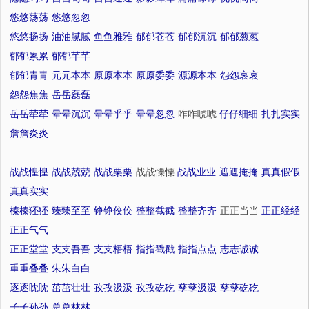
悠悠荡荡
悠悠忽忽
悠悠扬扬
油油腻腻
鱼鱼雅雅
郁郁苍苍
郁郁沉沉
郁郁葱葱
郁郁累累
郁郁芊芊
郁郁青青
元元本本
原原本本
原原委委
源源本本
怨怨哀哀
怨怨焦焦
岳岳磊磊
岳岳荦荦
晕晕沉沉
晕晕乎乎
晕晕忽忽
咋咋唬唬
仔仔细细
扎扎实实
詹詹炎炎
战战惶惶
战战兢兢
战战栗栗
战战慄慄
战战业业
遮遮掩掩
真真假假
真真实实
榛榛狉狉
臻臻至至
铮铮佼佼
整整截截
整整齐齐
正正当当
正正经经
正正气气
正正堂堂
支支吾吾
支支梧梧
指指戳戳
指指点点
志志诚诚
重重叠叠
朱朱白白
逐逐眈眈
茁茁壮壮
孜孜汲汲
孜孜矻矻
孳孳汲汲
孳孳矻矻
子子孙孙
总总林林