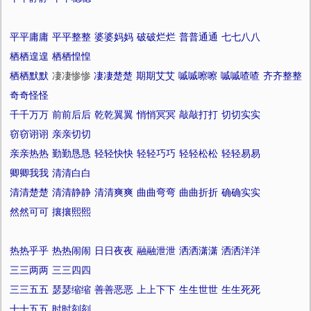
平平庸庸
平平整整
婆婆妈妈
破破烂烂
普普通通
七七八八
栖栖遑遑
栖栖惶惶
栖栖默默
凄凄惨惨
凄凄楚楚
期期艾艾
嘁嘁嚓嚓
嘁嘁喳喳
齐齐整整
奇奇怪怪
千千万万
前前后后
乾乾翼翼
悄悄冥冥
敲敲打打
切切实实
窃窃诩诩
亲亲切切
亲亲热热
勤勤恳恳
轻轻快快
轻轻巧巧
轻轻松松
轻轻易易
卿卿我我
清清白白
清清楚楚
清清静静
清清爽爽
曲曲弯弯
曲曲折折
确确实实
然然可可
攘攘熙熙
热热乎乎
热热闹闹
日日夜夜
融融泄泄
洒洒潇潇
洒洒洋洋
三三两两
三三四四
三三五五
瑟瑟缩缩
善善恶恶
上上下下
生生世世
生生死死
十十五五
时时刻刻