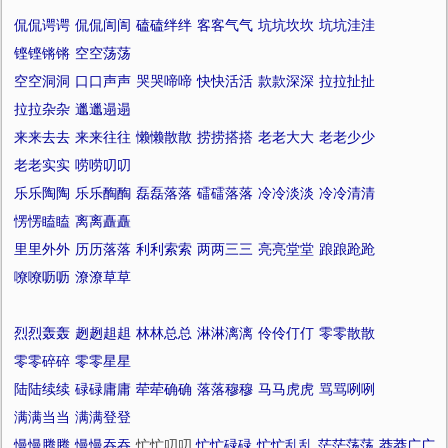
侃侃谔谔
侃侃訚訚
磕磕绊绊
客客气气
坑坑坎坎
坑坑洼洼
铿铿锵锵
空空荡荡
空空洞洞
口口声声
哭哭啼啼
快快活活
款款深深
拉拉扯扯
拉拉杂杂
邋邋遢遢
来来去去
来来往往
懒懒散散
捞捞搭搭
老老大大
老老少少
老老实实
唠唠叨叨
乐乐陶陶
乐乐醄醄
磊磊落落
礌礌落落
冷冷淡淡
冷冷清清
愣愣瞌瞌
离离矗矗
里里外外
历历落落
利利索索
两两三三
亮亮堂堂
踉踉跄跄
嘹嘹呖呖
潦潦草草
烈烈轰轰
趔趔趄趄
林林总总
淋淋漓漓
伶伶仃仃
零零散散
零零碎碎
零零星星
陆陆续续
碌碌庸庸
荦荦确确
落落穆穆
马马虎虎
骂骂咧咧
满满当当
满满登登
慢慢腾腾
慢慢吞吞
忙忙叨叨
忙忙碌碌
忙忙乱乱
茫茫荡荡
莽莽广广