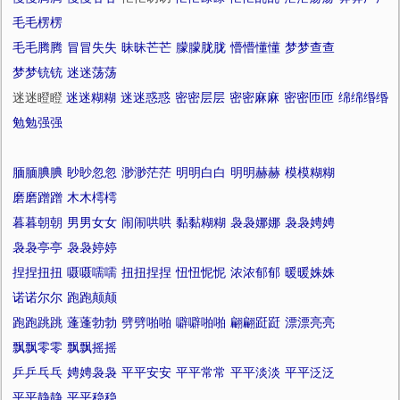
毛毛楞楞
毛毛腾腾
冒冒失失
昧昧芒芒
朦朦胧胧
懵懵懂懂
梦梦查查
梦梦铳铳
迷迷荡荡
迷迷瞪瞪
迷迷糊糊
迷迷惑惑
密密层层
密密麻麻
密密匝匝
绵绵缗缗
勉勉强强
腼腼腆腆
眇眇忽忽
渺渺茫茫
明明白白
明明赫赫
模模糊糊
磨磨蹭蹭
木木樗樗
暮暮朝朝
男男女女
闹闹哄哄
黏黏糊糊
袅袅娜娜
袅袅娉娉
袅袅亭亭
袅袅婷婷
捏捏扭扭
嗫嗫嚅嚅
扭扭捏捏
忸忸怩怩
浓浓郁郁
暖暖姝姝
诺诺尔尔
跑跑颠颠
跑跑跳跳
蓬蓬勃勃
劈劈啪啪
噼噼啪啪
翩翩跹跹
漂漂亮亮
飘飘零零
飘飘摇摇
乒乒乓乓
娉娉袅袅
平平安安
平平常常
平平淡淡
平平泛泛
平平静静
平平稳稳