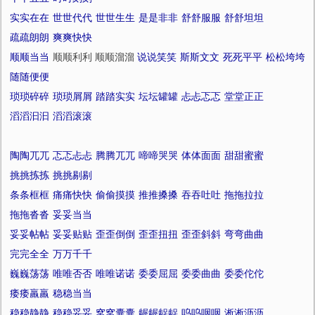
实实在在
世世代代
世世生生
是是非非
舒舒服服
舒舒坦坦
疏疏朗朗
爽爽快快
顺顺当当
顺顺利利 顺顺溜溜
说说笑笑
斯斯文文
死死平平
松松垮垮
随随便便
琐琐碎碎
琐琐屑屑
踏踏实实
坛坛罐罐
忐忐忑忑
堂堂正正
滔滔汩汩
滔滔滚滚
陶陶兀兀
忑忑忐忐
腾腾兀兀
啼啼哭哭
体体面面
甜甜蜜蜜
挑挑拣拣
挑挑剔剔
条条框框
痛痛快快
偷偷摸摸
推推搡搡
吞吞吐吐
拖拖拉拉
拖拖沓沓
妥妥当当
妥妥帖帖
妥妥贴贴
歪歪倒倒
歪歪扭扭
歪歪斜斜
弯弯曲曲
完完全全
万万千千
巍巍荡荡
唯唯否否
唯唯诺诺
委委屈屈
委委曲曲
委委佗佗
痿痿羸羸
稳稳当当
稳稳静静
稳稳妥妥
窝窝囊囊
龌龌龊龊
呜呜咽咽
淅淅沥沥