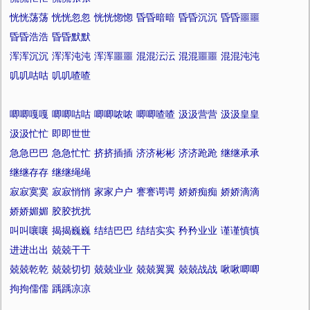
恍恍荡荡
恍恍忽忽
恍恍惚惚
昏昏暗暗
昏昏沉沉
昏昏噩噩
昏昏浩浩
昏昏默默
浑浑沉沉
浑浑沌沌
浑浑噩噩
混混沄沄
混混噩噩
混混沌沌
叽叽咕咕
叽叽喳喳
唧唧嘎嘎
唧唧咕咕
唧唧哝哝
唧唧喳喳
汲汲营营
汲汲皇皇
汲汲忙忙
即即世世
急急巴巴
急急忙忙
挤挤插插
济济彬彬
济济跄跄
继继承承
继继存存
继继绳绳
寂寂寞寞
寂寂悄悄
家家户户
謇謇谔谔
娇娇痴痴
娇娇滴滴
娇娇媚媚
胶胶扰扰
叫叫嚷嚷
揭揭巍巍
结结巴巴
结结实实
矜矜业业
谨谨慎慎
进进出出
兢兢干干
兢兢乾乾
兢兢切切
兢兢业业
兢兢翼翼
兢兢战战
啾啾唧唧
拘拘儒儒
踽踽凉凉