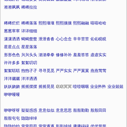
淅淅飒飒
稀稀拉拉
稀稀烂烂
稀稀落落
熙熙壤壤
熙熙攘攘
熙熙融融
嘻嘻哈哈
窸窸窣窣
详详细细
潇潇洒洒
蝎蝎螫螫
泄泄沓沓
心心念念
辛辛苦苦
伈伈睍睍
星星点点
星星落落
形形色色
兴兴头头
汹汹拳拳
修修补补
羞羞答答
虚虚实实
许许多多
絮絮叨叨
絮絮聒聒
煦煦孑孑
寻寻觅觅
严严实实
严严翼翼
燕燕莺莺
洋洋纚纚
洋洋洒洒
妖妖娆娆
摇摇摆摆
摇摇晃晃
窈窈冥冥
噎噎咽咽
业业矜矜
业业兢兢
咿咿哑哑
咿咿呀呀
疑疑惑惑
意意似似
意意思思
殷殷勤勤
殷殷田田
殷殷屯屯
隐隐绰绰
隐隐约约
营营苟苟
营营逐逐
影影绰绰
庸庸碌碌
优优简简