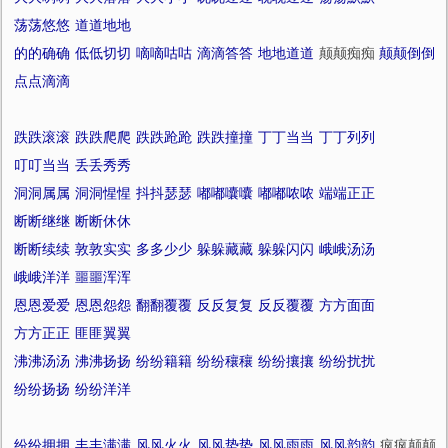
荡荡悠悠
道道地地
的的确确
低低切切
嘀嘀咕咕
滴滴答答
地地道道
颠颠痴痴
颠颠倒倒
点点滴滴
跌跌滚滚
跌跌爬爬
跌跌跄跄
跌跌撞撞
丁丁当当
丁丁列列
叮叮当当
丢丢秀秀
洞洞属属
洞洞惺惺
抖抖瑟瑟
嘟嘟囔囔
嘟嘟哝哝
端端正正
断断继继
断断休休
断断续续
敦敦实实
多多少少
躲躲藏藏
躲躲闪闪
峨峨汤汤
峨峨洋洋
噩噩浑浑
恩恩爱爱
恩恩怨怨
翻翻覆覆
反反复复
反反覆覆
方方面面
方方正正
匪匪翼翼
沸沸汤汤
沸沸扬扬
纷纷籍籍
纷纷穰穰
纷纷攘攘
纷纷扰扰
纷纷扬扬
纷纷洋洋
纷纷拥拥
丰丰满满
风风火火
风风势势
风风雨雨
风风韵韵
疯疯颠颠