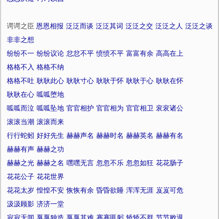
谔谔之臣
恩恩相报
泛泛而谈
泛泛其词
泛泛之交
泛泛之人
泛泛之谈
非非之想
纷纷不一
纷纷议论
忿忿不平
愤愤不平
富富有余
高高在上
格格不入
格格不纳
格格不吐
耿耿此心
耿耿寸心
耿耿于怀
耿耿于心
耿耿在怀
耿耿在心
呱呱堕地
呱呱而泣
呱呱坠地
官官相护
官官相为
官官相卫
衮衮诸公
滚滚当潮
滚滚而来
行行蛇蚓
好好先生
赫赫声名
赫赫时名
赫赫英名
赫赫有名
赫赫有声
赫赫之功
赫赫之光
赫赫之名
嘿嘿无言
忽忽不乐
忽忽如狂
花花肠子
花花公子
花花世界
花花太岁
惶惶不安
恢恢有余
昏昏欲睡
浑浑无涯
岌岌可危
汲汲顾影
济济一堂
寂寂无闻
戛戛独造
戛戛其难
蹇蹇匪躬
矫矫不群
节节败退