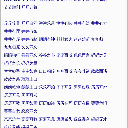
节节胜利
斤斤计较
斤斤较量
斤斤自守
津津乐道
津津有味
井井有法
井井有方
井井有理
井井有条
井井有序
井井有绪
炯炯有神
赳赳武夫
赳赳雄断
九九归一
九九归原
久久不忘
踽踽独行
眷眷不忘
眷眷之心
侃侃而谈
侃侃而言
硁硁之见
硁硁之信
硁硁之愚
空空妙手
空空如也
口口相传
夸夸而谈
夸夸其谈
款款而谈
款款之愚
琅琅上口
朗朗乾坤
朗朗上口
乐乐不殆
了了可见
累累如珠
历历可辨
历历可见
历历可考
历历可数
历历如画
历历如绘
历历在耳
历历在目
栗栗危惧
栗栗自危
恋恋不舍
恋恋难舍
寥寥可数
寥寥无几
凛凛威风
碌碌寡合
碌碌无才
碌碌无能
碌碌无奇