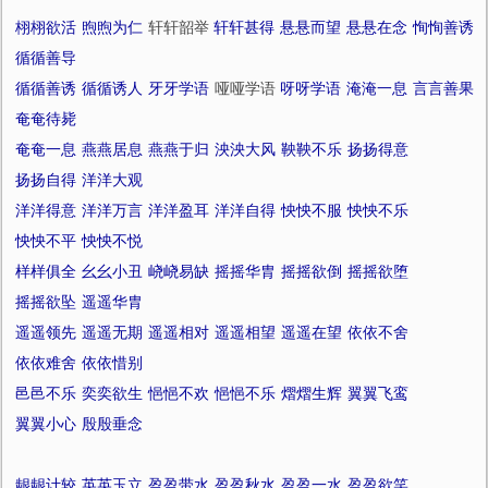
栩栩欲活
煦煦为仁
轩轩韶举
轩轩甚得
悬悬而望
悬悬在念
恂恂善诱
循循善导
循循善诱
循循诱人
牙牙学语
哑哑学语
呀呀学语
淹淹一息
言言善果
奄奄待毙
奄奄一息
燕燕居息
燕燕于归
泱泱大风
鞅鞅不乐
扬扬得意
扬扬自得
洋洋大观
洋洋得意
洋洋万言
洋洋盈耳
洋洋自得
怏怏不服
怏怏不乐
怏怏不平
怏怏不悦
样样俱全
幺幺小丑
峣峣易缺
摇摇华胄
摇摇欲倒
摇摇欲堕
摇摇欲坠
遥遥华胄
遥遥领先
遥遥无期
遥遥相对
遥遥相望
遥遥在望
依依不舍
依依难舍
依依惜别
邑邑不乐
奕奕欲生
悒悒不欢
悒悒不乐
熠熠生辉
翼翼飞鸾
翼翼小心
殷殷垂念
龈龈计较
英英玉立
盈盈带水
盈盈秋水
盈盈一水
盈盈欲笑