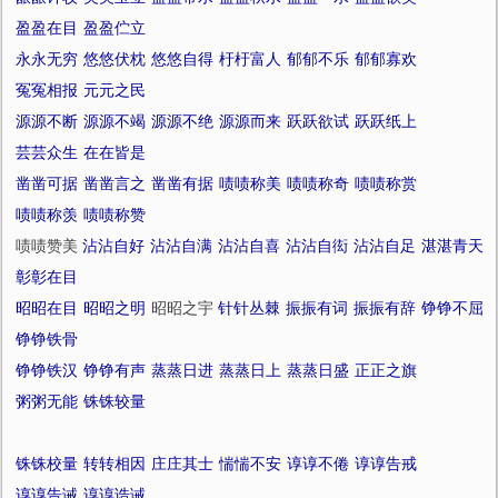
盈盈在目
盈盈伫立
永永无穷
悠悠伏枕
悠悠自得
杅杅富人
郁郁不乐
郁郁寡欢
冤冤相报
元元之民
源源不断
源源不竭
源源不绝
源源而来
跃跃欲试
跃跃纸上
芸芸众生
在在皆是
凿凿可据
凿凿言之
凿凿有据
啧啧称美
啧啧称奇
啧啧称赏
啧啧称羡
啧啧称赞
啧啧赞美
沾沾自好
沾沾自满
沾沾自喜
沾沾自衒
沾沾自足
湛湛青天
彰彰在目
昭昭在目
昭昭之明
昭昭之宇
针针丛棘
振振有词
振振有辞
铮铮不屈
铮铮铁骨
铮铮铁汉
铮铮有声
蒸蒸日进
蒸蒸日上
蒸蒸日盛
正正之旗
粥粥无能
铢铢较量
铢铢校量
转转相因
庄庄其士
惴惴不安
谆谆不倦
谆谆告戒
谆谆告诫
谆谆诰诫