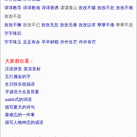
谆谆教导
谆谆教诲
谆谆善诱
濯濯童山
孜孜不辍
孜孜不怠
孜孜不倦
孜孜不息
孜孜不懈
孜孜不已
孜孜无怠
孜孜无倦
孜孜以求
孳孳不倦
孳孳不息
字字珠玑
字字珠玉
足足有余
卒卒鲜暇
作作生芒
作作有芒
大家都在看：
汉语拼音
英语音标
五行属金的字
生日快乐祝福语
字谜语大全及答案
aabb式的词语
描写夏天的诗句
最难忘的一件事
描写人物神态的成语