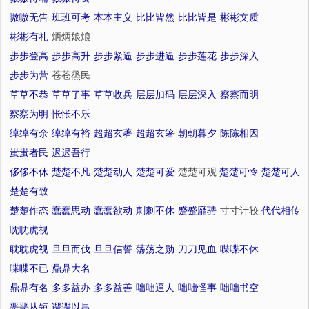
嗷嗷无告
班班可考
本本主义
比比皆然
比比皆是
彬彬文质
彬彬有礼
炳炳娘烺
步步登高
步步高升
步步紧逼
步步进逼
步步莲花
步步深入
步步为营
苍苍烝民
草草不恭
草草了事
草草收兵
层层加码
层层深入
察察而明
察察为明
怅怅不乐
绰绰有余
绰绰有裕
超超玄著
超超玄箸
朝朝暮夕
陈陈相因
蚩蚩者民
迟迟吾行
侈侈不休
楚楚不凡
楚楚动人
楚楚可爱
楚楚可观
楚楚可怜
楚楚可人
楚楚有致
楚楚作态
蠢蠢思动
蠢蠢欲动
刺刺不休
蹙蹙靡骋
寸寸计较
代代相传
眈眈虎视
耽耽虎视
旦旦而伐
旦旦信誓
荡荡之勋
刀刀见血
喋喋不休
喋喋不已
鼎鼎大名
鼎鼎有名
多多益办
多多益善
咄咄逼人
咄咄怪事
咄咄书空
恶恶从短
谔谔以昌