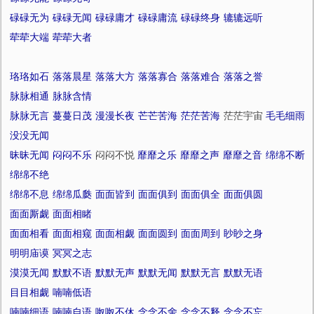
碌碌无为
碌碌无闻
碌碌庸才
碌碌庸流
碌碌终身
辘辘远听
荦荦大端
荦荦大者
珞珞如石
落落晨星
落落大方
落落寡合
落落难合
落落之誉
脉脉相通
脉脉含情
脉脉无言
蔓蔓日茂
漫漫长夜
芒芒苦海
茫茫苦海
茫茫宇宙
毛毛细雨
没没无闻
昧昧无闻
闷闷不乐
闷闷不悦
靡靡之乐
靡靡之声
靡靡之音
绵绵不断
绵绵不绝
绵绵不息
绵绵瓜瓞
面面皆到
面面俱到
面面俱全
面面俱圆
面面厮觑
面面相睹
面面相看
面面相窥
面面相觑
面面圆到
面面周到
眇眇之身
明明庙谟
冥冥之志
漠漠无闻
默默不语
默默无声
默默无闻
默默无言
默默无语
目目相觑
喃喃低语
喃喃细语
喃喃自语
呶呶不休
念念不舍
念念不释
念念不忘