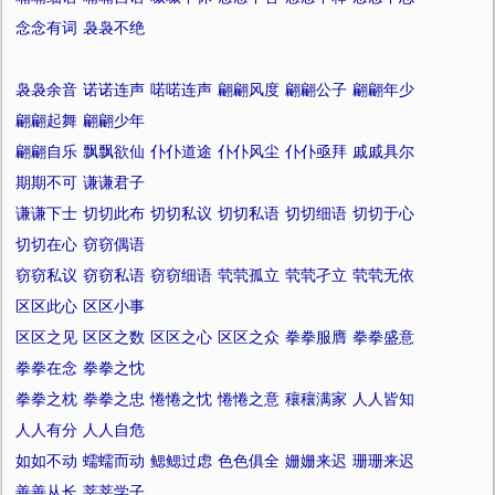
念念有词
袅袅不绝
袅袅余音
诺诺连声
喏喏连声
翩翩风度
翩翩公子
翩翩年少
翩翩起舞
翩翩少年
翩翩自乐
飘飘欲仙
仆仆道途
仆仆风尘
仆仆亟拜
戚戚具尔
期期不可
谦谦君子
谦谦下士
切切此布
切切私议
切切私语
切切细语
切切于心
切切在心
窃窃偶语
窃窃私议
窃窃私语
窃窃细语
茕茕孤立
茕茕孑立
茕茕无依
区区此心
区区小事
区区之见
区区之数
区区之心
区区之众
拳拳服膺
拳拳盛意
拳拳在念
拳拳之忱
拳拳之枕
拳拳之忠
惓惓之忱
惓惓之意
穰穰满家
人人皆知
人人有分
人人自危
如如不动
蠕蠕而动
鳃鳃过虑
色色俱全
姗姗来迟
珊珊来迟
善善从长
莘莘学子