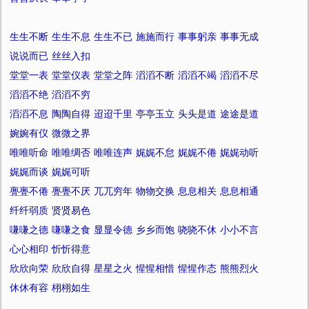
生生不断
生生不息
生生不已
施施而行
事事躬亲
事事无成
说说而已
丝丝入扣
堂堂一表
堂堂仪表
堂堂之阵
滔滔不断
滔滔不竭
滔滔不尽
滔滔不绝
滔滔不穷
滔滔不息
陶陶自得
迢迢千里
亭亭玉立
头头是道
途途是道
婉婉有仪
微微之界
唯唯听命
唯唯绸否
唯唯连声
娓娓不怠
娓娓不倦
娓娓动听
娓娓而谈
娓娓可听
亹亹不倦
亹亹不厌
兀兀穷年
物物交换
息息相关
息息相通
纤纤弱质
贤贤易色
嗛嗛之德
嗛嗛之食
显显令德
乡乡而饱
哓哓不休
小小不言
心心相印
忻忻得意
欣欣向荣
欣欣自得
星星之火
惺惺相惜
惺惺作态
熊熊烈火
休休有容
栩栩如生