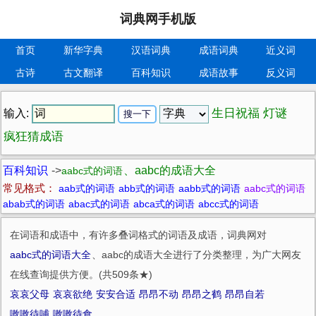
词典网手机版
首页
新华字典
汉语词典
成语词典
近义词
古诗
古文翻译
百科知识
成语故事
反义词
生日祝福
灯谜
输入:
疯狂猜成语
百科知识
->
、aabc的成语大全
aabc式的词语
常见格式：
aab式的词语
abb式的词语
aabb式的词语
aabc式的词语
abab式的词语
abac式的词语
abca式的词语
abcc式的词语
在词语和成语中，有许多叠词格式的词语及成语，词典网对
aabc式的词语大全
、aabc的成语大全进行了分类整理，为广大网友
在线查询提供方便。(共509条★)
哀哀父母
哀哀欲绝
安安合适
昂昂不动
昂昂之鹤
昂昂自若
嗷嗷待哺
嗷嗷待食